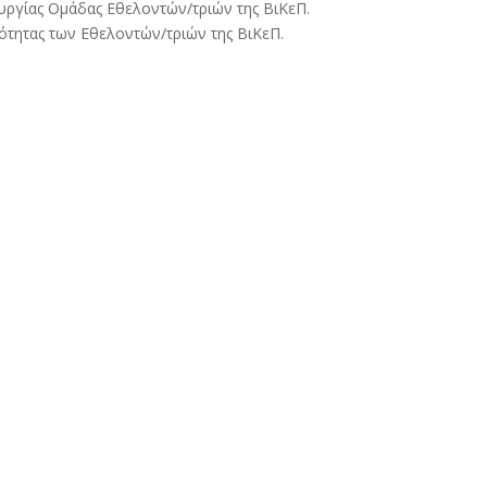
υργίας Ομάδας Εθελοντών/τριών της ΒιΚεΠ.
ότητας των Εθελοντών/τριών της ΒιΚεΠ.