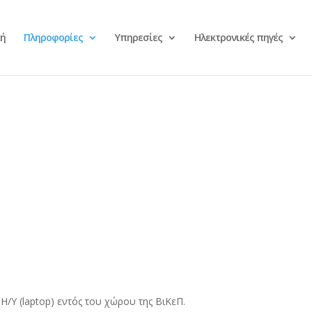
κή
Πληροφορίες
Υπηρεσίες
Ηλεκτρονικές πηγές
/Υ (laptop) εντός του χώρου της ΒιΚεΠ.