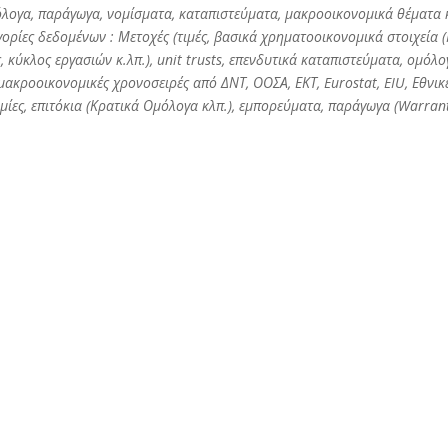
λογα, παράγωγα, νομίσματα, καταπιστεύματα, μακροοικονομικά θέματα κ
ορίες δεδομένων : Μετοχές (τιμές, βασικά χρηματοοικονομικά στοιχεία (
ς, κύκλος εργασιών κ.λπ.), unit trusts, επενδυτικά καταπιστεύματα, ομόλο
μακροοικονομικές χρονοσειρές από ΔΝΤ, ΟΟΣΑ, ΕΚΤ, Eurostat, EIU, Εθνικ
τιμίες, επιτόκια (Κρατικά Ομόλογα κλπ.), εμπορεύματα, παράγωγα (Warrant