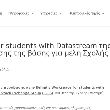
κή
Πληροφορίες
Υπηρεσίες
Ηλεκτρονικές πηγές
or students with Datastream τη
ης της βάσης για μέλη Σχολής
χόλια
ς πρόσβασης στην Refinitiv Workspace for students with
n Stock Exchange Group
(LSEG)
για μέλη της Σχολής Επιστημών
ιστορικές χρηματοοικονομικές και οικονομικές πληροφορίες,