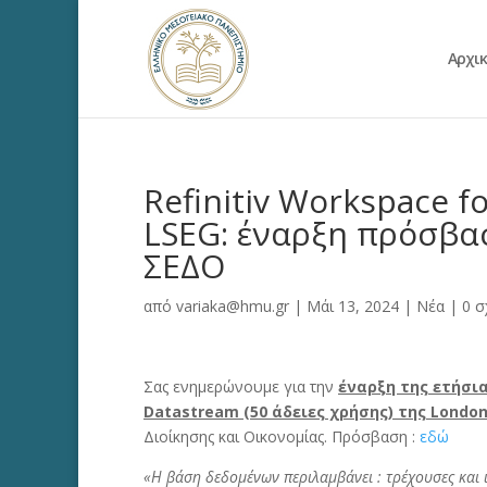
Αρχι
Refinitiv Workspace f
LSEG: έναρξη πρόσβασ
ΣΕΔΟ
από
variaka@hmu.gr
|
Μάι 13, 2024
|
Νέα
|
0 σ
Σας ενημερώνουμε για την
έναρξη της ετήσια
Datastream (50 άδειες χρήσης) της Londo
Διοίκησης και Οικονομίας. Πρόσβαση :
εδώ
«Η βάση δεδομένων περιλαμβάνει : τρέχουσες και 